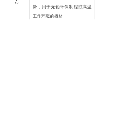
布
势，用于无铅环保制程或高温
工作环境的板材
采用特殊开纤技术，使玻布具
有高平整性能，达到改善板材
高平整布
各点承受力不均的特点，适合
对钻孔要求严格的PCB制程，
可以提升钻孔质量，如IC载板
采用全制程优化技术，使玻布
具有低杂质含量的特性，达到
进一步提升板材绝缘性的优
低杂质布
势，适用于对绝缘性和外观有
严苛要求的板材，一般为高端
超薄HDI板